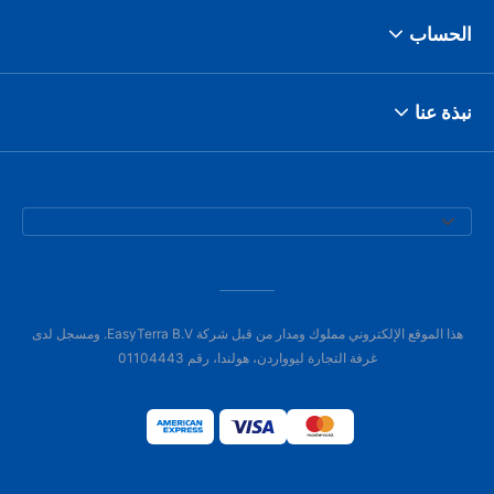
الحساب
نبذة عنا
هذا الموقع الإلكتروني مملوك ومدار من قبل شركة EasyTerra B.V. ومسجل لدى
غرفة التجارة ليوواردن، هولندا، رقم 01104443