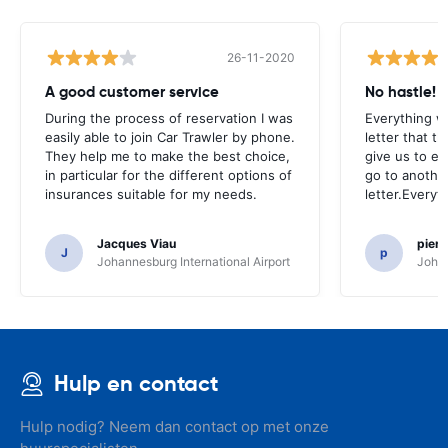
26-11-2020
A good customer service
No hastle!
During the process of reservation I was
Everything w
easily able to join Car Trawler by phone.
letter that t
They help me to make the best choice,
give us to e
in particular for the different options of
go to another
insurances suitable for my needs.
letter.Everyt
Jacques Viau
pier
J
p
Johannesburg International Airport
Johan
Hulp en contact
Hulp nodig? Neem dan contact op met onze