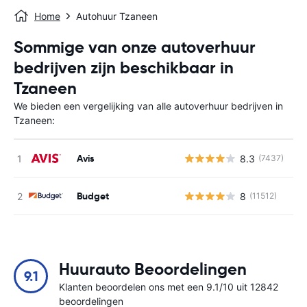
Home
Autohuur Tzaneen
Sommige van onze autoverhuur
bedrijven zijn beschikbaar in
Tzaneen
We bieden een vergelijking van alle autoverhuur bedrijven in
Tzaneen:
Avis
8.3
(7437)
G
Budget
8
(11512)
G
Huurauto Beoordelingen
9.1
Klanten beoordelen ons met een 9.1/10 uit 12842
beoordelingen