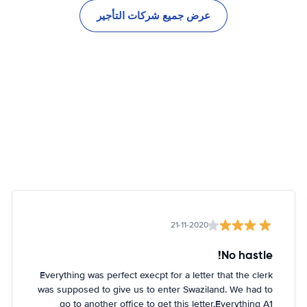
عرض جميع شركات التأجير
21-11-2020
No hastle!
Everything was perfect execpt for a letter that the clerk
was supposed to give us to enter Swaziland. We had to
go to another office to get this letter.Everything A1