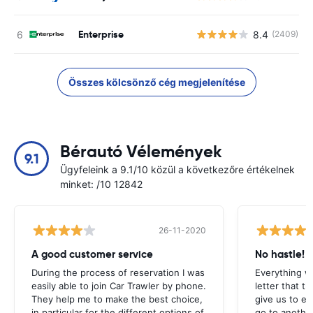
Enterprise
8.4
(2409)
Összes kölcsönző cég megjelenítése
Bérautó Vélemények
9.1
Ügyfeleink a 9.1/10 közül a következőre értékelnek
minket: /10 12842
26-11-2020
A good customer service
No hastle!
During the process of reservation I was
Everything w
easily able to join Car Trawler by phone.
letter that t
They help me to make the best choice,
give us to e
in particular for the different options of
go to another