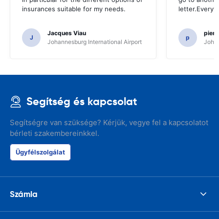
insurances suitable for my needs.
letter.Everyt
Jacques Viau
pier
J
p
Johannesburg International Airport
Johan
Segítség és kapcsolat
Segítségre van szüksége? Kérjük, vegye fel a kapcsolatot
bérleti szakembereinkkel.
Ügyfélszolgálat
Számla