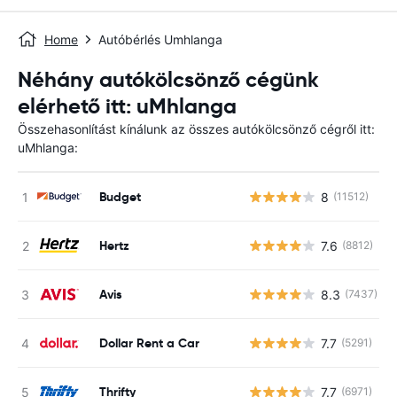
Home
Autóbérlés Umhlanga
Néhány autókölcsönző cégünk
elérhető itt: uMhlanga
Összehasonlítást kínálunk az összes autókölcsönző cégről itt:
uMhlanga:
Budget
8
(11512)
Hertz
7.6
(8812)
Avis
8.3
(7437)
Dollar Rent a Car
7.7
(5291)
Thrifty
7.7
(6971)