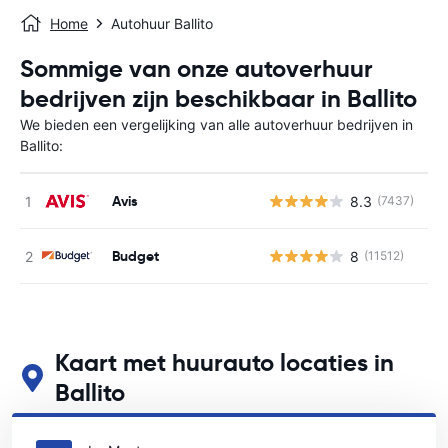
Home
Autohuur Ballito
Sommige van onze autoverhuur
bedrijven zijn beschikbaar in Ballito
We bieden een vergelijking van alle autoverhuur bedrijven in
Ballito:
Avis
8.3
(7437)
G
Budget
8
(11512)
G
Kaart met huurauto locaties in
Ballito
Zie onze belangrijkste autoverhuur locaties in Ballito