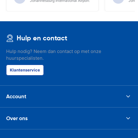
Johannesburg International Airport
Johan
Hulp en contact
Hulp nodig? Neem dan contact op met onze
huurspecialisten.
Klantenservice
Account
Over ons