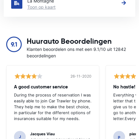
La Montagne
Toon op kaart
Huurauto Beoordelingen
9.1
Klanten beoordelen ons met een 9.1/10 uit 12842
beoordelingen
26-11-2020
A good customer service
No hastle!
During the process of reservation I was
Everything w
easily able to join Car Trawler by phone.
letter that t
They help me to make the best choice,
give us to e
in particular for the different options of
go to another
insurances suitable for my needs.
letter.Everyt
Jacques Viau
pier
J
p