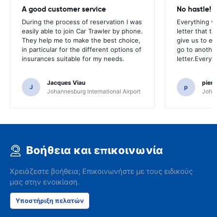
A good customer service
No hastle!
During the process of reservation I was
Everything w
easily able to join Car Trawler by phone.
letter that t
They help me to make the best choice,
give us to e
in particular for the different options of
go to another
insurances suitable for my needs.
letter.Everyt
Jacques Viau
pier
J
p
Johannesburg International Airport
Johan
Βοήθεια και επικοινωνία
Χρειάζεστε βοήθεια; Επικοινωνήστε με τους ειδικούς
μας στην ενοικίαση.
Υποστήριξη πελατών