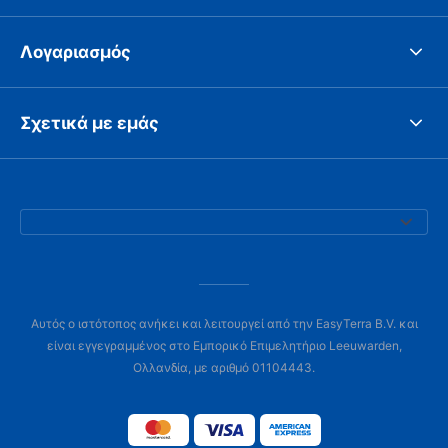
Λογαριασμός
Σχετικά με εμάς
Αυτός ο ιστότοπος ανήκει και λειτουργεί από την EasyTerra B.V. και
είναι εγγεγραμμένος στο Εμπορικό Επιμελητήριο Leeuwarden,
Ολλανδία, με αριθμό 01104443.