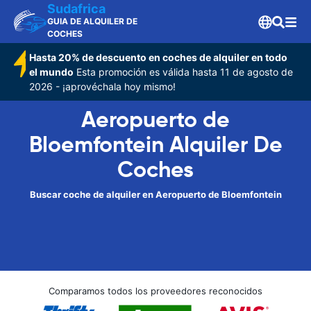
Sudafrica
GUIA DE ALQUILER DE
COCHES
Hasta 20% de descuento en coches de alquiler en todo
el mundo
Esta promoción es válida hasta 11 de agosto de
2026 - ¡aprovéchala hoy mismo!
Aeropuerto de
Bloemfontein Alquiler De
Coches
Buscar coche de alquiler en Aeropuerto de Bloemfontein
Comparamos todos los proveedores reconocidos