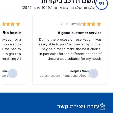
השכרת רכב ביקורות
9.1
הלקוחות שלנו מדרגים אותנו 9.1 /10 מתוך 12842
26-11-2020
No hastle!
A good customer service
 execpt for a
During the process of reservation I was
as supposed to
easily able to join Car Trawler by phone.
nd. We had to
They help me to make the best choice,
ce to get this
in particular for the different options of
.Everything A1
insurances suitable for my needs.
homme
Jacques Viau
p
J
irport
Johannesburg International Airport
עזרה ויצירת קשר