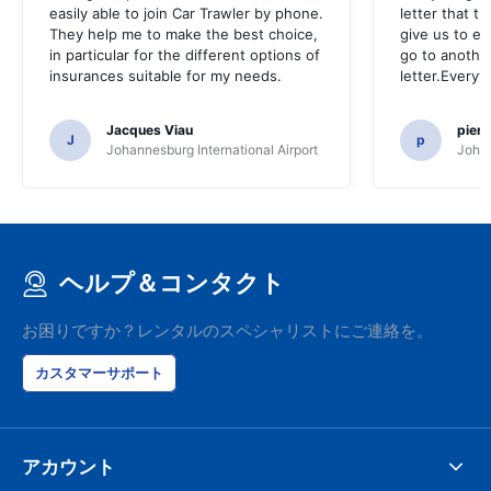
easily able to join Car Trawler by phone.
letter that t
They help me to make the best choice,
give us to e
in particular for the different options of
go to another
insurances suitable for my needs.
letter.Everyt
Jacques Viau
pier
J
p
Johannesburg International Airport
Johan
ヘルプ＆コンタクト
お困りですか？レンタルのスペシャリストにご連絡を。
カスタマーサポート
アカウント