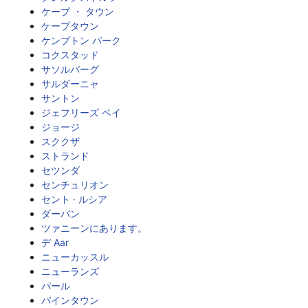
ケープ ・ タウン
ケープタウン
ケンプトン パーク
コクスタッド
サソルバーグ
サルダーニャ
サントン
ジェフリーズ ベイ
ジョージ
スククザ
ストランド
セツンダ
センチュリオン
セント · ルシア
ダーバン
ツァニーンにあります。
デ Aar
ニューカッスル
ニューランズ
パール
パインタウン