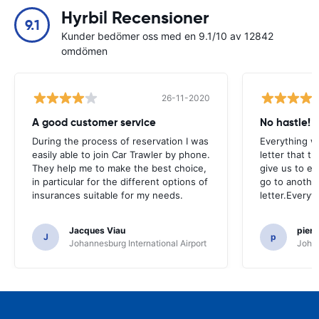
Hyrbil Recensioner
9.1
Kunder bedömer oss med en 9.1/10 av 12842
omdömen
26-11-2020
A good customer service
No hastle!
During the process of reservation I was
Everything w
easily able to join Car Trawler by phone.
letter that t
They help me to make the best choice,
give us to e
in particular for the different options of
go to another
insurances suitable for my needs.
letter.Everyt
Jacques Viau
pier
J
p
Johannesburg International Airport
Johan