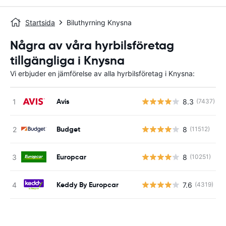
Startsida
Biluthyrning Knysna
Några av våra hyrbilsföretag
tillgängliga i Knysna
Vi erbjuder en jämförelse av alla hyrbilsföretag i Knysna:
Avis
8.3
(7437)
Budget
8
(11512)
Europcar
8
(10251)
Keddy By Europcar
7.6
(4319)