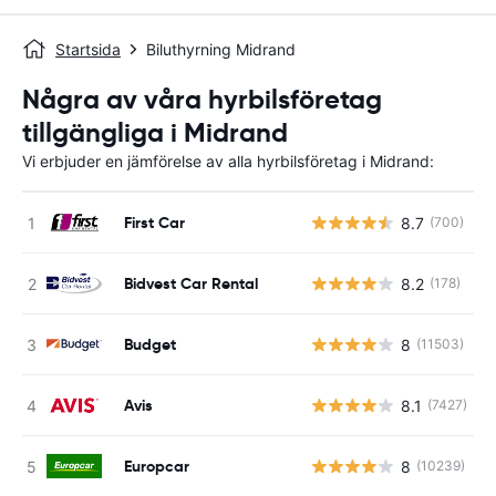
Startsida
Biluthyrning Midrand
Några av våra hyrbilsföretag
tillgängliga i Midrand
Vi erbjuder en jämförelse av alla hyrbilsföretag i Midrand:
First Car
8.7
(700)
Bidvest Car Rental
8.2
(178)
Budget
8
(11503)
Avis
8.1
(7427)
Europcar
8
(10239)