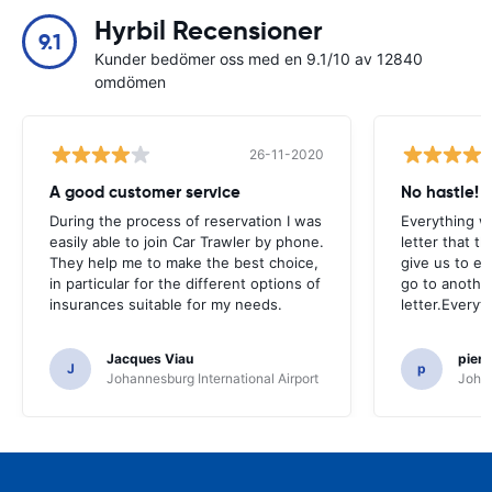
Hyrbil Recensioner
9.1
Kunder bedömer oss med en 9.1/10 av 12840
omdömen
26-11-2020
A good customer service
No hastle!
During the process of reservation I was
Everything w
easily able to join Car Trawler by phone.
letter that t
They help me to make the best choice,
give us to e
in particular for the different options of
go to another
insurances suitable for my needs.
letter.Everyt
Jacques Viau
pier
J
p
Johannesburg International Airport
Johan