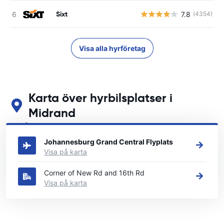
Sixt
7.8
(4354)
Visa alla hyrföretag
Karta över hyrbilsplatser i
Midrand
Se våra huvudsakliga biluthyrningsplatser i Midrand
Johannesburg Grand Central Flyplats
Visa på karta
Corner of New Rd and 16th Rd
Visa på karta