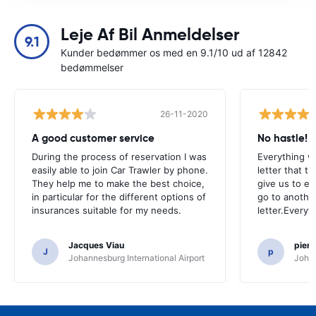
Leje Af Bil Anmeldelser
9.1
Kunder bedømmer os med en 9.1/10 ud af 12842
bedømmelser
26-11-2020
A good customer service
No hastle!
During the process of reservation I was
Everything w
easily able to join Car Trawler by phone.
letter that t
They help me to make the best choice,
give us to e
in particular for the different options of
go to another
insurances suitable for my needs.
letter.Everyt
Jacques Viau
pier
J
p
Johannesburg International Airport
Johan