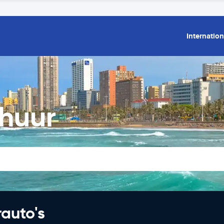
Internation
huur
rauto's