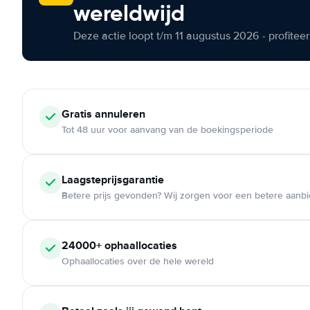
wereldwijd
Deze actie loopt t/m 11 augustus 2026 - profite
Gratis annuleren
Tot 48 uur voor aanvang van de boekingsperiode
Laagsteprijsgarantie
Betere prijs gevonden? Wij zorgen voor een betere aanb
24000+ ophaallocaties
Ophaallocaties over de hele wereld