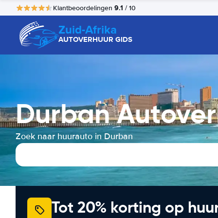
9.1
Klantbeoordelingen
/ 10
Zuid-Afrika
AUTOVERHUUR GIDS
Durban Autover
Zoek naar huurauto in Durban
Tot 20% korting op huu