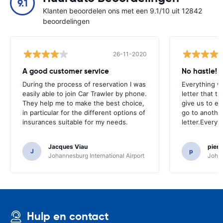
9.1
Klanten beoordelen ons met een 9.1/10 uit 12842
beoordelingen
26-11-2020
A good customer service
No hastle!
During the process of reservation I was
Everything w
easily able to join Car Trawler by phone.
letter that t
They help me to make the best choice,
give us to e
in particular for the different options of
go to another
insurances suitable for my needs.
letter.Everyt
Jacques Viau
pier
J
p
Johannesburg International Airport
Johan
Hulp en contact