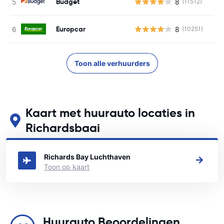
Budget
8
(11512)
G
Europcar
8
(10251)
G
Toon alle verhuurders
Kaart met huurauto locaties in
Richardsbaai
Zie onze belangrijkste autoverhuur locaties in Richardsbaai
Richards Bay Luchthaven
Toon op kaart
Huurauto Beoordelingen