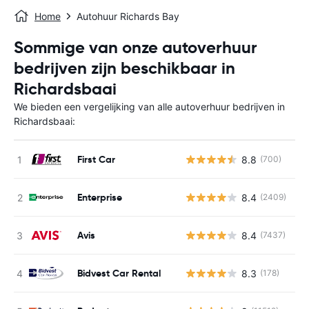
Home
Autohuur Richards Bay
Sommige van onze autoverhuur
bedrijven zijn beschikbaar in
Richardsbaai
We bieden een vergelijking van alle autoverhuur bedrijven in
Richardsbaai:
First Car
8.8
(700)
G
Enterprise
8.4
(2409)
G
Avis
8.4
(7437)
G
Bidvest Car Rental
8.3
(178)
G