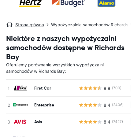
Strona główna
Wypożyczalnia samochodów Richards Bay
Niektóre z naszych wypożyczalni
samochodów dostępne w Richards
Bay
Oferujemy porównanie wszystkich wypożyczalni
samochodów w Richards Bay:
First Car
8.8
(700)
Br
Enterprise
8.4
(2406)
Br
Avis
8.4
(7427)
Br