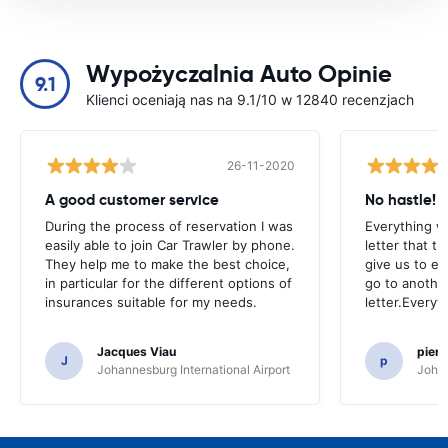
Wypożyczalnia Auto Opinie
9.1
Klienci oceniają nas na 9.1/10 w 12840 recenzjach
26-11-2020
A good customer service
No hastle!
During the process of reservation I was
Everything w
easily able to join Car Trawler by phone.
letter that t
They help me to make the best choice,
give us to e
in particular for the different options of
go to another
insurances suitable for my needs.
letter.Everyt
Jacques Viau
pier
J
p
Johannesburg International Airport
Johan