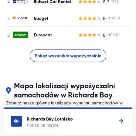
Bidvest Car Rental
8.3
(178)
Br
Budget
8
(11503)
Br
Europcar
8
(10239)
Br
Pokaż wszystkie wypożyczalnie
Mapa lokalizacji wypożyczalni
samochodów w Richards Bay
Zobacz nasze główne lokalizacje wynajmu samochodów w
Richards Bay
Richards Bay Lotnisko
Pokaż na mapie