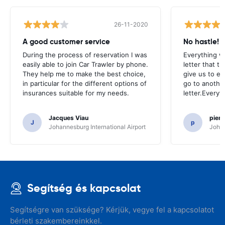
26-11-2020
A good customer service
No hastle!
During the process of reservation I was
Everything w
easily able to join Car Trawler by phone.
letter that t
They help me to make the best choice,
give us to e
in particular for the different options of
go to another
insurances suitable for my needs.
letter.Everyt
Jacques Viau
pier
J
p
Johannesburg International Airport
Johan
Segítség és kapcsolat
Segítségre van szüksége? Kérjük, vegye fel a kapcsolatot
bérleti szakembereinkkel.