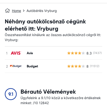
Home
Autóbérlés Vryburg
Néhány autókölcsönző cégünk
elérhető itt: Vryburg
Összehasonlítást kínálunk az összes autókölcsönző cégről itt:
Vryburg:
Avis
8.3
(7437)
Budget
8
(11512)
Bérautó Vélemények
9.1
Ügyfeleink a 9.1/10 közül a következőre értékelnek
minket: /10 12842