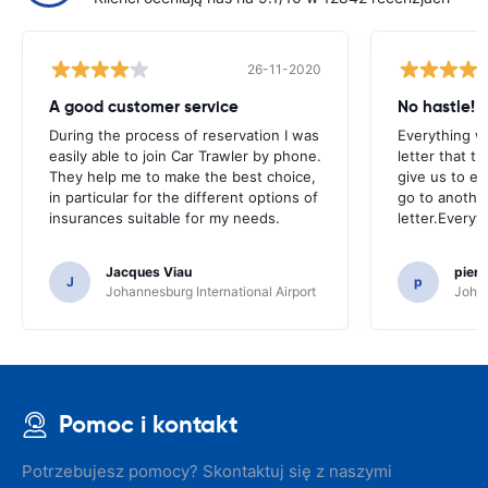
26-11-2020
A good customer service
No hastle!
During the process of reservation I was
Everything w
easily able to join Car Trawler by phone.
letter that t
They help me to make the best choice,
give us to e
in particular for the different options of
go to another
insurances suitable for my needs.
letter.Everyt
Jacques Viau
pier
J
p
Johannesburg International Airport
Johan
Pomoc i kontakt
Potrzebujesz pomocy? Skontaktuj się z naszymi