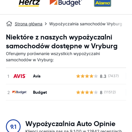
Strona główna
Wypożyczalnia samochodów Vryburg
Niektóre z naszych wypożyczalni
samochodów dostępne w Vryburg
Oferujemy porównanie wszystkich wypożyczalni
samochodów w Vryburg:
Avis
8.3
(7437)
Br
Budget
8
(11512)
Br
Wypożyczalnia Auto Opinie
9.1
Klienci oceniają nas na 9.1/10 w 12842 recenzjach