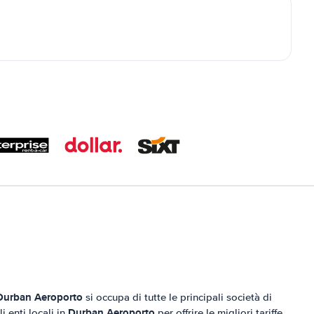
Durban Aeroporto
si occupa di tutte le principali società di
Durban Aeroporto
 enti locali in
per offrire le migliori tariffe