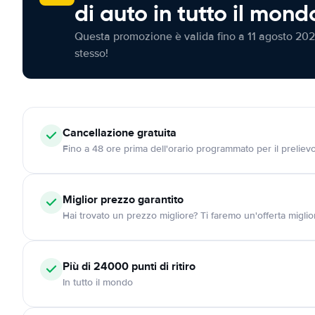
di auto in tutto il mond
Questa promozione è valida fino a 11 agosto 202
stesso!
Cancellazione
gratuita
Fino a 48 ore prima dell'orario programmato per il preliev
Miglior prezzo garantito
Hai trovato un prezzo migliore? Ti faremo un'offerta miglio
Più di 24000
punti di ritiro
In tutto il mondo