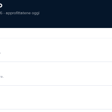
o
6 - approfittatene oggi
o
re.