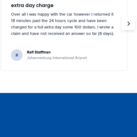
extra day charge
Over all I was happy with the car however I returned it
13 minutes past the 24 hours cycle and have been
charged for a full extra day some 100 dollars. I wrote a
claim and have not received an answer so far (8 days).
Rafi Stoffman
R
Johannesburg International Airport