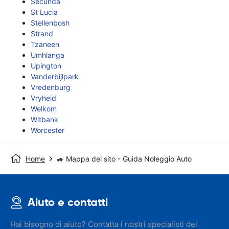
Secunda
St Lucia
Stellenbosh
Strand
Tzaneen
Umhlanga
Upington
Vanderbijlpark
Vredenburg
Vryheid
Welkom
Witbank
Worcester
Home
🚙 Mappa del sito - Guida Noleggio Auto
Aiuto e contatti
Hai bisogno di aiuto? Contatta i nostri specialisti del