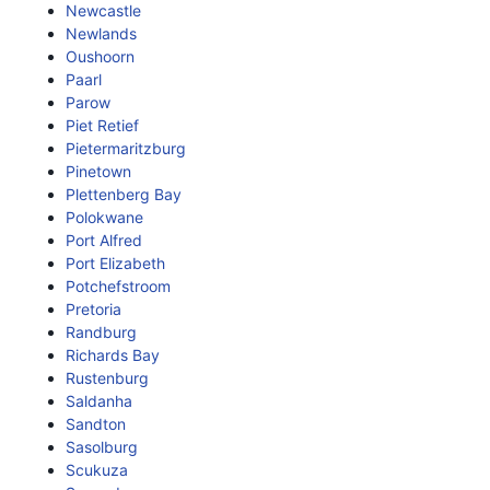
Newcastle
Newlands
Oushoorn
Paarl
Parow
Piet Retief
Pietermaritzburg
Pinetown
Plettenberg Bay
Polokwane
Port Alfred
Port Elizabeth
Potchefstroom
Pretoria
Randburg
Richards Bay
Rustenburg
Saldanha
Sandton
Sasolburg
Scukuza