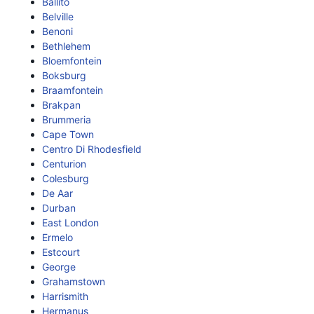
Ballito
Belville
Benoni
Bethlehem
Bloemfontein
Boksburg
Braamfontein
Brakpan
Brummeria
Cape Town
Centro Di Rhodesfield
Centurion
Colesburg
De Aar
Durban
East London
Ermelo
Estcourt
George
Grahamstown
Harrismith
Hermanus