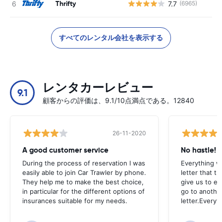
Thrifty
7.7
(6965)
すべてのレンタル会社を表示する
レンタカーレビュー
9.1
顧客からの評価は、9.1/10点満点である。12840
26-11-2020
A good customer service
No hastle!
During the process of reservation I was
Everything w
easily able to join Car Trawler by phone.
letter that t
They help me to make the best choice,
give us to e
in particular for the different options of
go to another
insurances suitable for my needs.
letter.Everyt