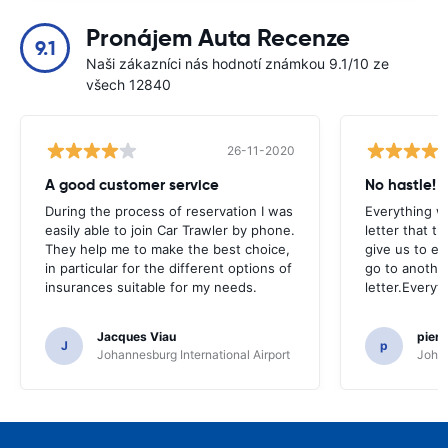
Pronájem Auta Recenze
9.1
Naši zákazníci nás hodnotí známkou 9.1/10 ze
všech 12840
26-11-2020
A good customer service
No hastle!
During the process of reservation I was
Everything w
easily able to join Car Trawler by phone.
letter that t
They help me to make the best choice,
give us to e
in particular for the different options of
go to another
insurances suitable for my needs.
letter.Everyt
Jacques Viau
pier
J
p
Johannesburg International Airport
Johan