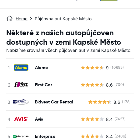
Home
Půjčovna aut Kapské Město
Některé z našich autopůjčoven
dostupných v zemi Kapské Město
Nabízíme srovnání všech půjčoven aut v zemi Kapské Město:
Alamo
9
(10695)
First Car
8.6
(700)
Bidvest Car Rental
8.6
(178)
Avis
8.4
(7427)
Enterprise
8.4
(2406)