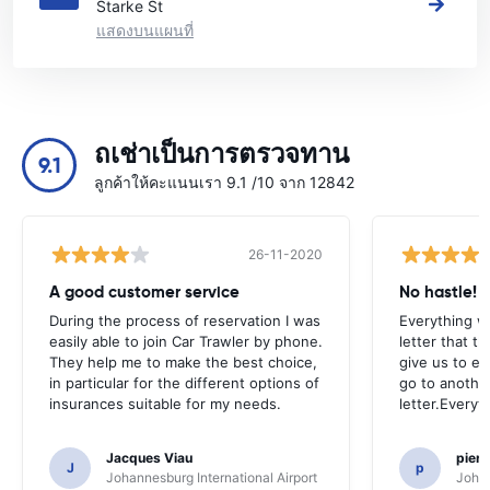
Starke St
แสดงบนแผนที่
ถเช่าเป็นการตรวจทาน
9.1
ลูกค้าให้คะแนนเรา 9.1 /10 จาก 12842
26-11-2020
A good customer service
No hastle!
During the process of reservation I was
Everything w
easily able to join Car Trawler by phone.
letter that t
They help me to make the best choice,
give us to e
in particular for the different options of
go to another
insurances suitable for my needs.
letter.Everyt
Jacques Viau
pier
J
p
Johannesburg International Airport
Johan