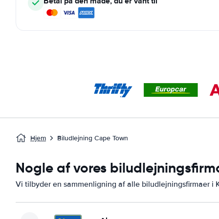
Betal på den måde, du er vant til
Hjem
Biludlejning Cape Town
Nogle af vores biludlejningsfir
Vi tilbyder en sammenligning af alle biludlejningsfirmaer i