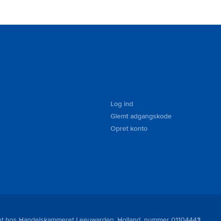
Log ind
Glemt adgangskode
Opret konto
reret hos Handelskammeret Leeuwarden, Holland, nummer 01104443