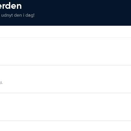
verden
 udnyt den i dag!
d.