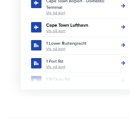
Cape Town Airport - Domestic
Terminal
Vis på kort
Cape Town Lufthavn
Vis på kort
1 Lower Buitengracht
Vis på kort
1 Port Rd
Vis på kort
1 W Quay Rd
Vis på kort
10, Hospital Street, De Waterbank,
Green Point 8001
Vis på kort
100 Edward Rd
Vis på kort