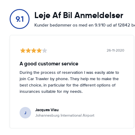
15 Tower Rd
Leje Af Bil Anmeldelser
Vis på kort
9.1
Kunder bedømmer os med en 9.1/10 ud af 12842 
19 Buitendag St
Vis på kort
19 Hertzog Blvd
26-11-2020
Vis på kort
A good customer service
197 Main Rd
Vis på kort
During the process of reservation I was easily able to
join Car Trawler by phone. They help me to make the
2 Loop St
best choice, in particular for the different options of
Vis på kort
insurances suitable for my needs.
2 Old Marine Dr
Vis på kort
Jacques Viau
J
Johannesburg International Airport
215 Main Rd
Vis på kort